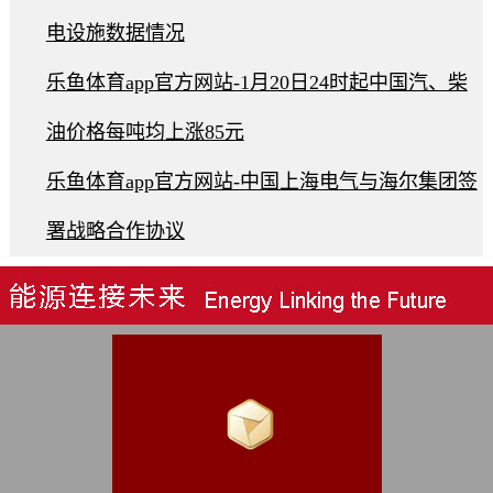
电设施数据情况
乐鱼体育app官方网站-1月20日24时起中国汽、柴
油价格每吨均上涨85元
乐鱼体育app官方网站-中国上海电气与海尔集团签
署战略合作协议