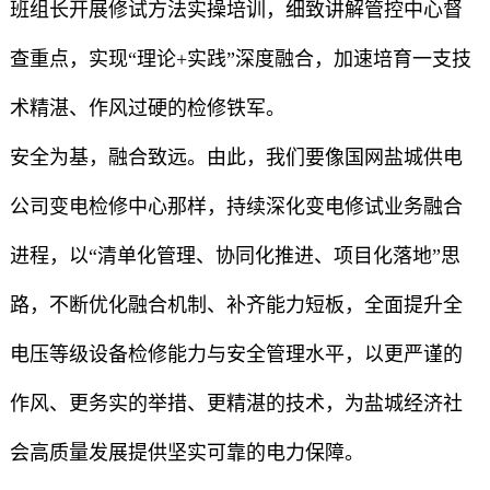
班组长开展修试方法实操培训，细致讲解管控中心督
查重点，实现“理论+实践”深度融合，加速培育一支技
术精湛、作风过硬的检修铁军。
安全为基，融合致远。由此，我们要像国网盐城供电
公司变电检修中心那样，持续深化变电修试业务融合
进程，以“清单化管理、协同化推进、项目化落地”思
路，不断优化融合机制、补齐能力短板，全面提升全
电压等级设备检修能力与安全管理水平，以更严谨的
作风、更务实的举措、更精湛的技术，为盐城经济社
会高质量发展提供坚实可靠的电力保障。