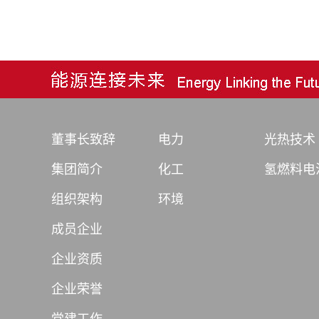
董事长致辞
电力
光热技术
集团简介
化工
氢燃料电
组织架构
环境
成员企业
企业资质
企业荣誉