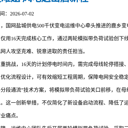
间：2026-07-02
日，国网盐城供电500千伏变电运维中心牵头推进的鹿乡变
，仅用16天完成核心工作，通过两轮模拟带负荷试验创下
电网人攻坚克难、锐意进取的责任担当。
重挑战，16天的计划停电时间内，需完成母线轮停搭接
、优化流程设计，可有效缩短工程周期，保障电网安全稳
+分段通流”技术方案，将模拟带负荷试验关口前移，在母
患。这一创新举措，不仅简化了新设备启动流程、降低了
行业痛点。