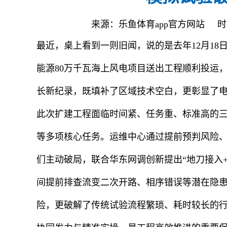
来源：乐鱼体育app官方网站
时
最近，桌上看到一则旧闻，说的是去年12月18
能源80万千瓦海上风电项目送出工程顺利投运
长新纪录，既填补了区域技术空白，更彰显了
此次扩建工程面临时间紧、任务重、标准高的三
等多项核心任务。运维中心通过提前预判风险
们主动破局，联合华东网调创新提出“地刀接入
间提前排查流变二次开路、相序错误等潜在隐
险，更破解了传统试验流程繁琐、耗时较长的