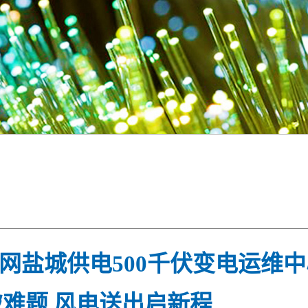
国网盐城供电500千伏变电运维
难题 风电送出启新程