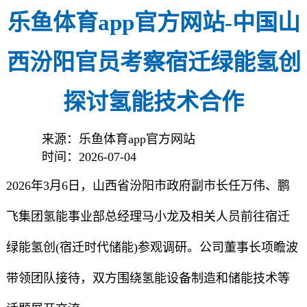
乐鱼体育app官方网站-中国山
西汾阳官员考察宿迁绿能氢创
探讨氢能技术合作
来源：乐鱼体育app官方网站
时间：2026-07-04
2026年3月6日，山西省汾阳市政府副市长任万伟、鹏
飞集团氢能事业部总经理马小龙及相关人员前往宿迁
绿能氢创(宿迁时代储能)参观调研。公司董事长项瞻波
带领团队接待，双方围绕氢能设备制造和储能技术等