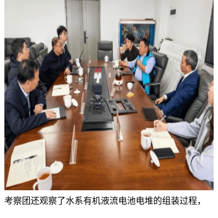
考察团还观察了水系有机液流电池电堆的组装过程，