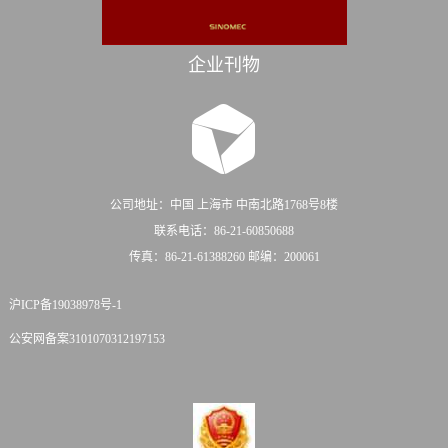
企业刊物
公司地址：中国 上海市 中南北路1768号8楼
联系电话：86-21-60850688
传真：86-21-61388260 邮编：200061
沪ICP备19038978号-1
公安网备案3101070312197153