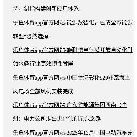
持，剑指构建创新应用体系
乐鱼体育app官方网站-能源数智化，已成全球能源
转型“必然选择”
乐鱼体育app官方网站-施耐德电气以开放自动化引
领水务行业高效韧性发展
乐鱼体育app官方网站-中国台湾彰化920兆瓦海上
风电场全部风机安装完成
乐鱼体育app官方网站-广东省能源集团西南（贵
州）电力公司走出央企信创示范之路
乐鱼体育app官方网站-2025年12月中国电动汽车充