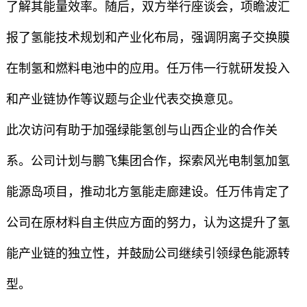
了解其能量效率。随后，双方举行座谈会，项瞻波汇
报了氢能技术规划和产业化布局，强调阴离子交换膜
在制氢和燃料电池中的应用。任万伟一行就研发投入
和产业链协作等议题与企业代表交换意见。
此次访问有助于加强绿能氢创与山西企业的合作关
系。公司计划与鹏飞集团合作，探索风光电制氢加氢
能源岛项目，推动北方氢能走廊建设。任万伟肯定了
公司在原材料自主供应方面的努力，认为这提升了氢
能产业链的独立性，并鼓励公司继续引领绿色能源转
型。