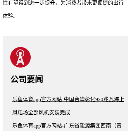
性有望得到进一步提升，为消费者带来更便捷的出行
体验。
公司要闻
乐鱼体育app官方网站-中国台湾彰化920兆瓦海上
风电场全部风机安装完成
乐鱼体育app官方网站-广东省能源集团西南（贵