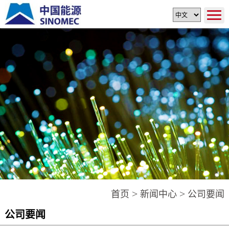
>
>
首页
新闻中心
公司要闻
公司要闻