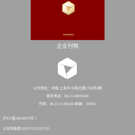
企业刊物
公司地址：中国 上海市 中南北路1768号8楼
联系电话：86-21-60850688
传真：86-21-61388260 邮编：200061
沪ICP备19038978号-1
公安网备案3101070312197153