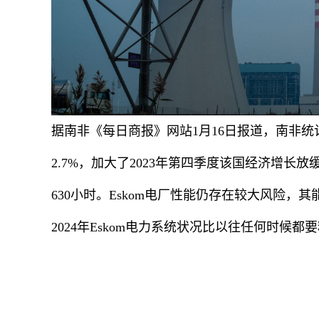
据南非《每日商报》网站1月16日报道，南非统
2.7%，加大了2023年第四季度该国经济增长
630小时。Eskom电厂性能仍存在较大风险，其能
2024年Eskom电力系统状况比以往任何时候都