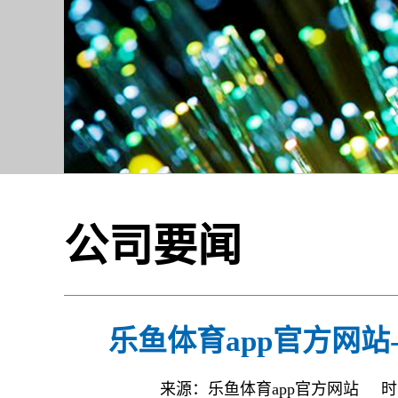
公司要闻
乐鱼体育app官方网站
来源：乐鱼体育app官方网站
时