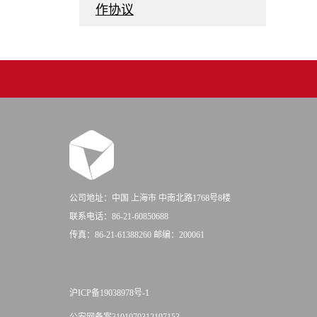
作协议
公司地址：中国 上海市 中南北路1768号8楼
联系电话：86-21-60850688
传真：86-21-61388260 邮编：200061
沪ICP备19038978号-1
公安网备案3101070312197153