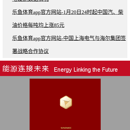
乐鱼体育app官方网站-1月20日24时起中国汽、柴
油价格每吨均上涨85元
乐鱼体育app官方网站-中国上海电气与海尔集团签
署战略合作协议