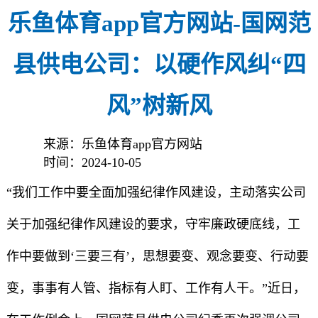
乐鱼体育app官方网站-国网范
县供电公司：以硬作风纠“四
风”树新风
来源：乐鱼体育app官方网站
时间：2024-10-05
“我们工作中要全面加强纪律作风建设，主动落实公司
关于加强纪律作风建设的要求，守牢廉政硬底线，工
作中要做到‘三要三有’，思想要变、观念要变、行动要
变，事事有人管、指标有人盯、工作有人干。”近日，