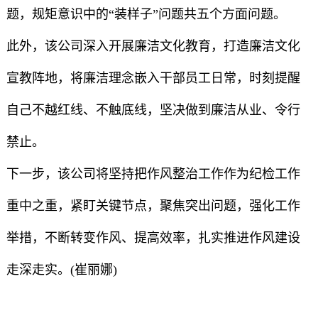
题，规矩意识中的“装样子”问题共五个方面问题。
此外，该公司深入开展廉洁文化教育，打造廉洁文化
宣教阵地，将廉洁理念嵌入干部员工日常，时刻提醒
自己不越红线、不触底线，坚决做到廉洁从业、令行
禁止。
下一步，该公司将坚持把作风整治工作作为纪检工作
重中之重，紧盯关键节点，聚焦突出问题，强化工作
举措，不断转变作风、提高效率，扎实推进作风建设
走深走实。(崔丽娜)