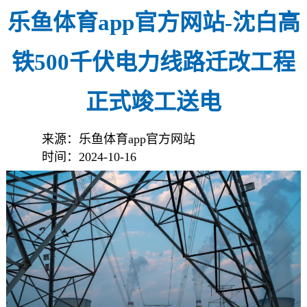
乐鱼体育app官方网站-沈白高
铁500千伏电力线路迁改工程
正式竣工送电
来源：乐鱼体育app官方网站
时间：2024-10-16