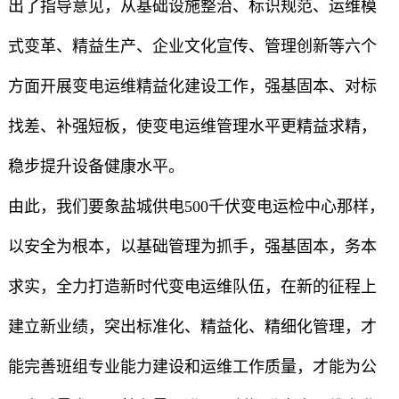
出了指导意见，从基础设施整治、标识规范、运维模
式变革、精益生产、企业文化宣传、管理创新等六个
方面开展变电运维精益化建设工作，强基固本、对标
找差、补强短板，使变电运维管理水平更精益求精，
稳步提升设备健康水平。
由此，我们要象盐城供电500千伏变电运检中心那样，
以安全为根本，以基础管理为抓手，强基固本，务本
求实，全力打造新时代变电运维队伍，在新的征程上
建立新业绩，突出标准化、精益化、精细化管理，才
能完善班组专业能力建设和运维工作质量，才能为公