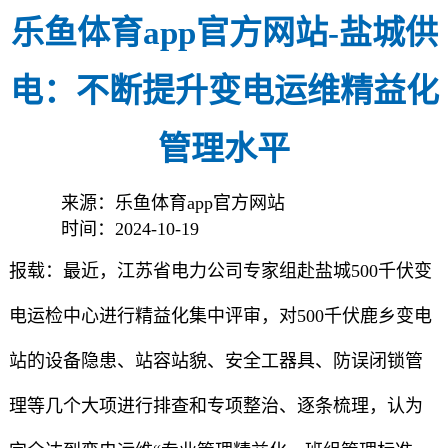
乐鱼体育app官方网站-盐城供
电：不断提升变电运维精益化
管理水平
来源：乐鱼体育app官方网站
时间：2024-10-19
报载：最近，江苏省电力公司专家组赴盐城500千伏变
电运检中心进行精益化集中评审，对500千伏鹿乡变电
站的设备隐患、站容站貌、安全工器具、防误闭锁管
理等几个大项进行排查和专项整治、逐条梳理，认为