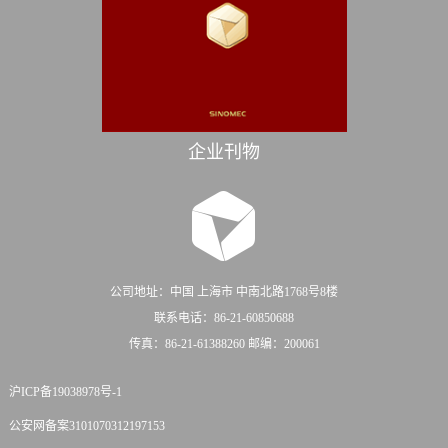
企业刊物
公司地址：中国 上海市 中南北路1768号8楼
联系电话：86-21-60850688
传真：86-21-61388260 邮编：200061
沪ICP备19038978号-1
公安网备案3101070312197153