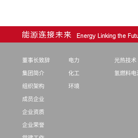
董事长致辞
电力
光热技术
集团简介
化工
氢燃料电
组织架构
环境
成员企业
企业资质
企业荣誉