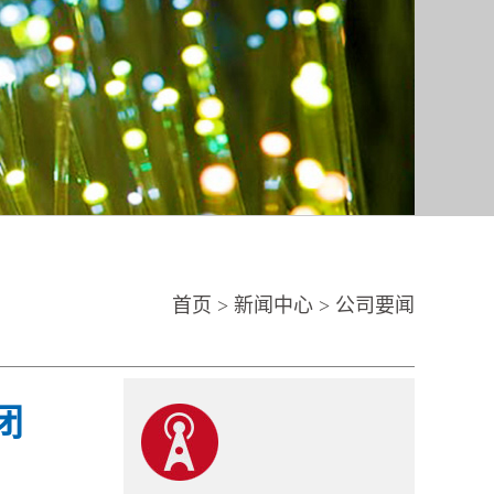
首页
>
新闻中心
>
公司要闻
闭