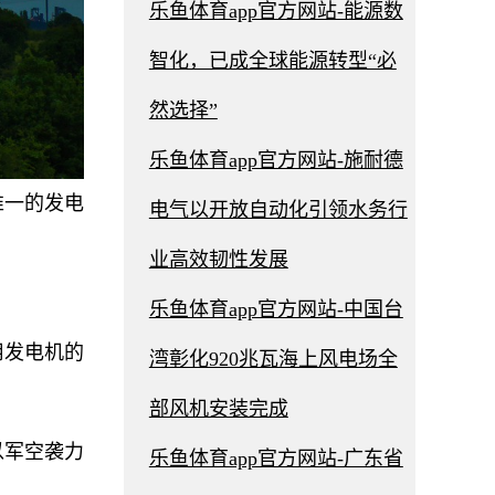
乐鱼体育app官方网站-能源数
智化，已成全球能源转型“必
然选择”
乐鱼体育app官方网站-施耐德
唯一的发电
电气以开放自动化引领水务行
业高效韧性发展
乐鱼体育app官方网站-中国台
用发电机的
湾彰化920兆瓦海上风电场全
部风机安装完成
以军空袭力
乐鱼体育app官方网站-广东省