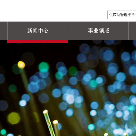
供应商管理平台