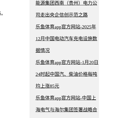
能源集团西南（贵州）电力公
伤。
司走出央企信创示范之路
乐鱼体育app官方网站-2025年
12月中国电动汽车充电设施数
据情况
乐鱼体育app官方网站-1月20日
24时起中国汽、柴油价格每吨
均上涨85元
乐鱼体育app官方网站-中国上
海电气与海尔集团签署战略合