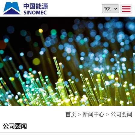
>
>
首页
新闻中心
公司要闻
公司要闻