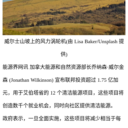
威尔士山坡上的风力涡轮机(由 Lisa Baker/Unsplash 提
供)
能源界网讯 加拿大能源和自然资源部长乔纳森·威尔金
森 (Jonathan Wilkinson) 宣布联邦投资超过 1.75 亿加
元，用于艾伯塔省的 12 个清洁能源项目，这些项目将
创造数千个就业机会，同时向社区提供清洁能源。
政府表示，一旦全面实施，这些项目将减少相当于每