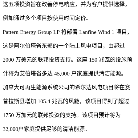
这五项投资旨在改善停电响应，并为客户提供选择，
例如通过多个项目按使用时间定价。
Pattern Energy Group LP 将部署 Lanfine Wind 1 项目，
这是阿尔伯塔省东部的一个陆上风电项目，由超过
2000 万美元的联邦投资支持。这座 150 兆瓦的设施预
计将为艾伯塔省多达 45,000 户家庭提供清洁能源。
加拿大可再生能源系统公司的希尔达风电项目将在赛
普拉斯县增加 105.4 兆瓦的风能，该项目得到了超过
1750 万加元的联邦投资的支持。该项目预计将为
32,000户家庭提供足够的清洁能源。