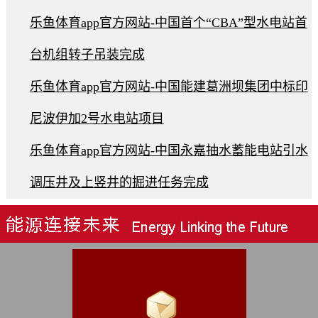
乐鱼体育app官方网站-中国首个“CBA”型水电站首
台机组转子吊装完成
乐鱼体育app官方网站-中国能建葛洲坝集团中标印
尼波伊加2号水电站项目
乐鱼体育app官方网站-中国永嘉抽水蓄能电站引水
调压井及上竖井的掘进任务完成