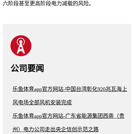
六阶段甚至更高阶段电力减载的风险。
公司要闻
乐鱼体育app官方网站-中国台湾彰化920兆瓦海上
风电场全部风机安装完成
乐鱼体育app官方网站-广东省能源集团西南（贵
州）电力公司走出央企信创示范之路