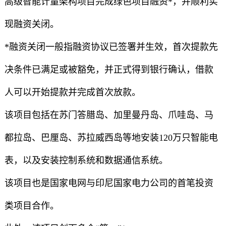
高级智能计量架构项目完成绿色项目融资*，并顺利实
现融资关闭。
*融资关闭一般指融资协议已签署并生效，首次提款先
决条件已满足或被豁免，并正式得到银行确认，借款
人可以开始提款并完成首次放款。
该项目包括在苏门答腊岛、加里曼丹岛、爪哇岛、马
都拉岛、巴厘岛、苏拉威西岛等地安装120万只智能电
表，以及安装控制系统和数据通信系统。
该项目也是国家电网与印尼国家电力公司的首笔投资
类项目合作。