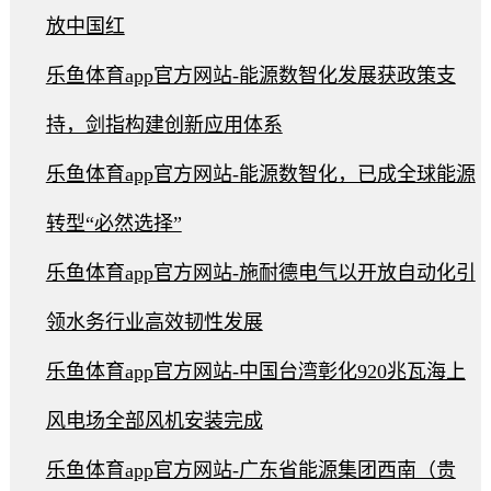
放中国红
乐鱼体育app官方网站-能源数智化发展获政策支
持，剑指构建创新应用体系
乐鱼体育app官方网站-能源数智化，已成全球能源
转型“必然选择”
乐鱼体育app官方网站-施耐德电气以开放自动化引
领水务行业高效韧性发展
乐鱼体育app官方网站-中国台湾彰化920兆瓦海上
风电场全部风机安装完成
乐鱼体育app官方网站-广东省能源集团西南（贵