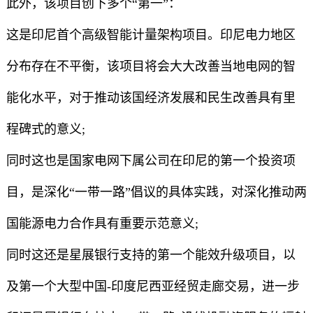
此外，该项目创下多个“第一”：
这是印尼首个高级智能计量架构项目。印尼电力地区
分布存在不平衡，该项目将会大大改善当地电网的智
能化水平，对于推动该国经济发展和民生改善具有里
程碑式的意义;
同时这也是国家电网下属公司在印尼的第一个投资项
目，是深化“一带一路”倡议的具体实践，对深化推动两
国能源电力合作具有重要示范意义;
同时这还是星展银行支持的第一个能效升级项目，以
及第一个大型中国-印度尼西亚经贸走廊交易，进一步