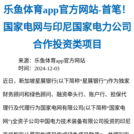
乐鱼体育app官方网站-首笔！
国家电网与印尼国家电力公司
合作投资类项目
来源：乐鱼体育app官方网站
时间：2024-12-03
近日，新加坡星展银行(以下简称“星展银行”)作为独家
财务顾问和绿色顾问、融资牵头行、账户行、担保代
理行及代理行为国家电网有限公司(以下简称“国家电
网”)全资子公司中国电力技术装备有限公司投资的印尼