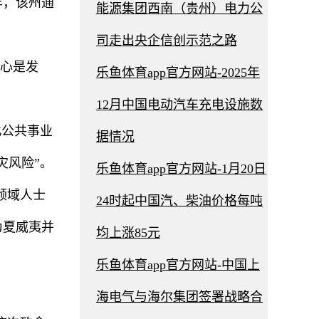
年，该州通
能源集团西南（贵州）电力公
司走出央企信创示范之路
重心是发
乐鱼体育app官方网站-2025年
12月中国电动汽车充电设施数
此公共事业
据情况
灾风险”。
乐鱼体育app官方网站-1月20日
领域人士
24时起中国汽、柴油价格每吨
为夏威夷并
均上涨85元
乐鱼体育app官方网站-中国上
。
海电气与海尔集团签署战略合