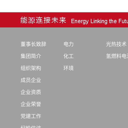
董事长致辞
电力
光热技术
集团简介
化工
氢燃料电
组织架构
环境
成员企业
企业资质
企业荣誉
党建工作