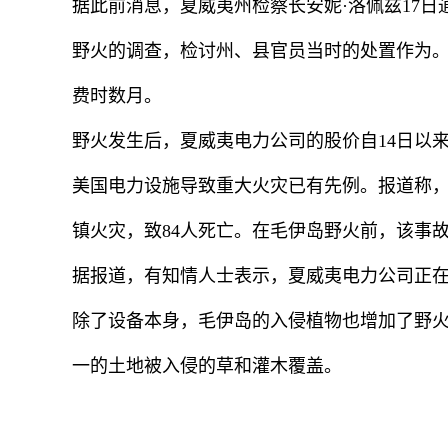
据此前消息，夏威夷州检察长安妮·洛佩兹17
野火的调查，检讨州、县官员当时的处置作为
费时数月。
野火发生后，夏威夷电力公司的股价自14日以来暴
美国电力设施导致重大火灾已有先例。报道称，北
镇火灾，致84人死亡。在毛伊岛野火前，该事
据报道，有知情人士表示，夏威夷电力公司正在
除了设备本身，毛伊岛的入侵植物也增加了野火
一的土地被入侵的草和灌木覆盖。