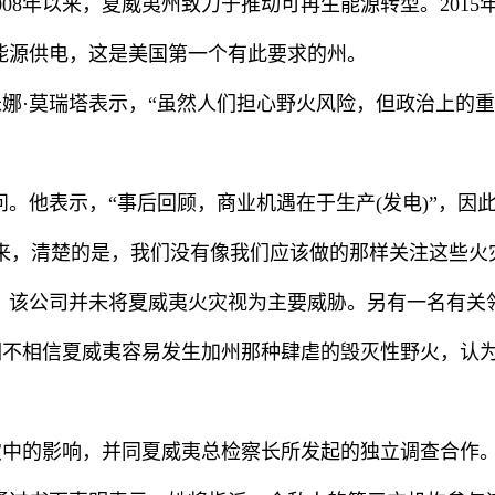
08年以来，夏威夷州致力于推动可再生能源转型。2015
再生能源供电，这是美国第一个有此要求的州。
娜·莫瑞塔表示，“虽然人们担心野火风险，但政治上的
。他表示，“事后回顾，商业机遇在于生产(发电)”，因
来，清楚的是，我们没有像我们应该做的那样关注这些火
，该公司并未将夏威夷火灾视为主要威胁。另有一名有关
们不相信夏威夷容易发生加州那种肆虐的毁灭性野火，认
灾中的影响，并同夏威夷总检察长所发起的独立调查合作