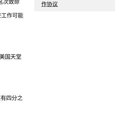
这次致命
作协议
查工作可能
年美国天堂
夷有四分之