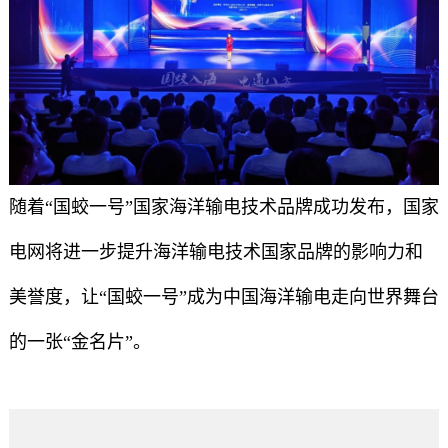
随着“国蛟一号”国家海洋输电技术品牌成功发布，国家
电网将进一步提升海洋输电技术国家品牌的影响力和
美誉度，让“国蛟一号”成为中国海洋输电走向世界舞台
的一张“金名片”。