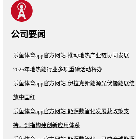
公司要闻
乐鱼体育app官方网站-推动地热产业链协同发展
2026年地热能行业多项重磅活动将办
乐鱼体育app官方网站-伊拉克新能源光伏储能展绽
放中国红
乐鱼体育app官方网站-能源数智化发展获政策支
持，剑指构建创新应用体系