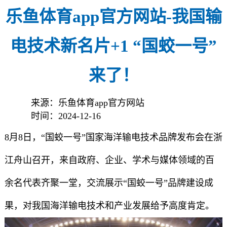
乐鱼体育app官方网站-我国输
电技术新名片+1 “国蛟一号”
来了！
来源：乐鱼体育app官方网站
时间：2024-12-16
8月8日，“国蛟一号”国家海洋输电技术品牌发布会在浙
江舟山召开，来自政府、企业、学术与媒体领域的百
余名代表齐聚一堂，交流展示“国蛟一号”品牌建设成
果，对我国海洋输电技术和产业发展给予高度肯定。